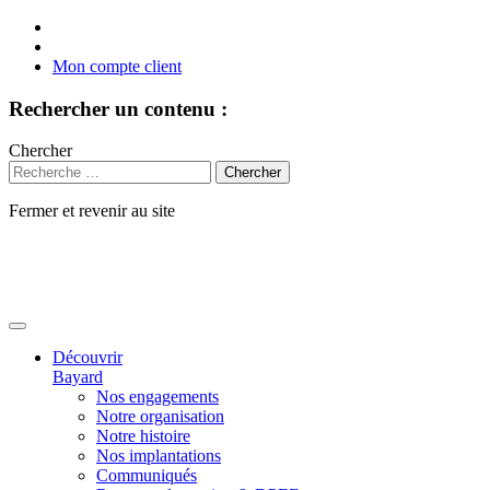
Mon compte client
Rechercher un contenu :
Chercher
Fermer et revenir au site
Aller
au
contenu
Découvrir
Bayard
Nos engagements
Notre organisation
Notre histoire
Nos implantations
Communiqués