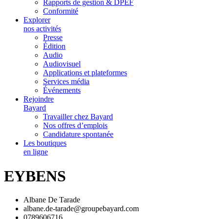
Rapports de gestion & DPEF
Conformité
Explorer
nos activités
Presse
Édition
Audio
Audiovisuel
Applications et plateformes
Services média
Événements
Rejoindre
Bayard
Travailler chez Bayard
Nos offres d’emplois
Candidature spontanée
Les boutiques
en ligne
EYBENS
Albane De Tarade
albane.de-tarade@groupebayard.com
0789606716