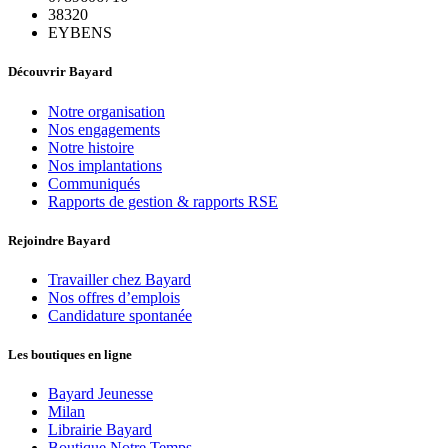
38320
EYBENS
Découvrir Bayard
Notre organisation
Nos engagements
Notre histoire
Nos implantations
Communiqués
Rapports de gestion & rapports RSE
Rejoindre Bayard
Travailler chez Bayard
Nos offres d’emplois
Candidature spontanée
Les boutiques en ligne
Bayard Jeunesse
Milan
Librairie Bayard
Boutique Notre Temps