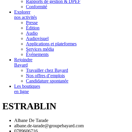
Rapports de gestion & DPEF
Conformité
Explorer
nos activités
Presse
Édition
Audio
Audiovisuel
Applications et plateformes
Services média
Événements
Rejoindre
Bayard
Travailler chez Bayard
Nos offres d’emplois
Candidature spontanée
Les boutiques
en ligne
ESTRABLIN
Albane De Tarade
albane.de-tarade@groupebayard.com
0789606716