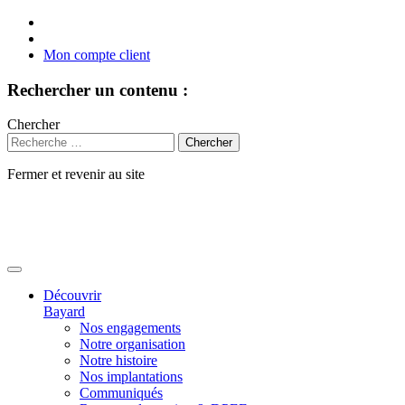
Mon compte client
Rechercher un contenu :
Chercher
Fermer et revenir au site
Aller
au
contenu
Découvrir
Bayard
Nos engagements
Notre organisation
Notre histoire
Nos implantations
Communiqués