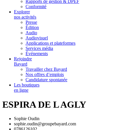
Rapports de gestion & DPEF
Conformité
Explorer
nos activités
Presse
Édition
Audio
Audiovisuel
Applications et plateformes
Services média
Événements
Rejoindre
Bayard
Travailler chez Bayard
Nos offres d’emplois
Candidature spontanée
Les boutiques
en ligne
ESPIRA DE L AGLY
Sophie Oudin
sophie.oudin@groupebayard.com
0786126102