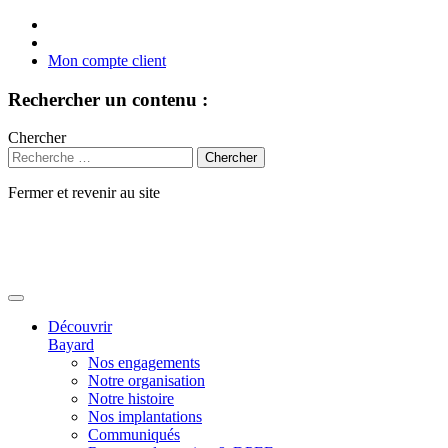
Mon compte client
Rechercher un contenu :
Chercher
Fermer et revenir au site
Aller
au
contenu
Découvrir
Bayard
Nos engagements
Notre organisation
Notre histoire
Nos implantations
Communiqués