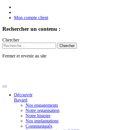
Mon compte client
Rechercher un contenu :
Chercher
Fermer et revenir au site
Aller
au
contenu
Découvrir
Bayard
Nos engagements
Notre organisation
Notre histoire
Nos implantations
Communiqués