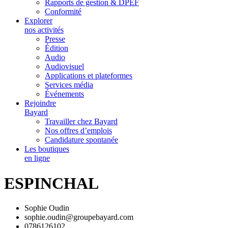
Rapports de gestion & DPEF
Conformité
Explorer
nos activités
Presse
Édition
Audio
Audiovisuel
Applications et plateformes
Services média
Événements
Rejoindre
Bayard
Travailler chez Bayard
Nos offres d’emplois
Candidature spontanée
Les boutiques
en ligne
ESPINCHAL
Sophie Oudin
sophie.oudin@groupebayard.com
0786126102