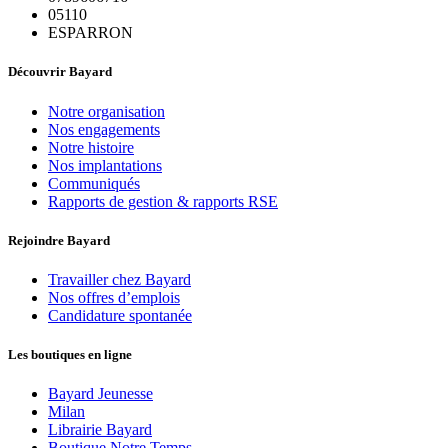
05110
ESPARRON
Découvrir Bayard
Notre organisation
Nos engagements
Notre histoire
Nos implantations
Communiqués
Rapports de gestion & rapports RSE
Rejoindre Bayard
Travailler chez Bayard
Nos offres d’emplois
Candidature spontanée
Les boutiques en ligne
Bayard Jeunesse
Milan
Librairie Bayard
Boutique Notre Temps