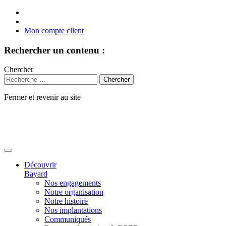
Mon compte client
Rechercher un contenu :
Chercher
Fermer et revenir au site
Aller
au
contenu
Découvrir
Bayard
Nos engagements
Notre organisation
Notre histoire
Nos implantations
Communiqués