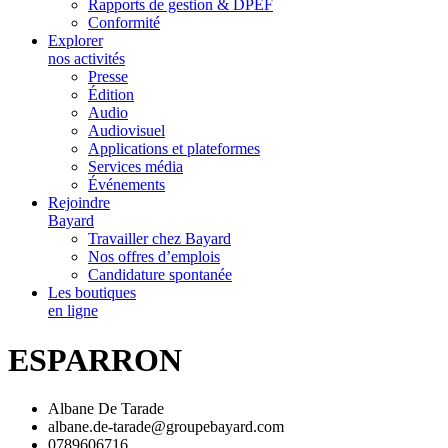
Rapports de gestion & DPEF
Conformité
Explorer
nos activités
Presse
Édition
Audio
Audiovisuel
Applications et plateformes
Services média
Événements
Rejoindre
Bayard
Travailler chez Bayard
Nos offres d’emplois
Candidature spontanée
Les boutiques
en ligne
ESPARRON
Albane De Tarade
albane.de-tarade@groupebayard.com
0789606716