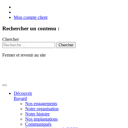
Mon compte client
Rechercher un contenu :
Chercher
Fermer et revenir au site
Aller
au
contenu
Découvrir
Bayard
Nos engagements
Notre organisation
Notre histoire
Nos implantations
Communiqués