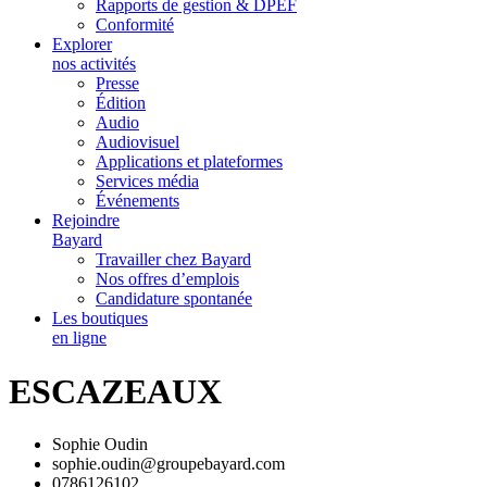
Rapports de gestion & DPEF
Conformité
Explorer
nos activités
Presse
Édition
Audio
Audiovisuel
Applications et plateformes
Services média
Événements
Rejoindre
Bayard
Travailler chez Bayard
Nos offres d’emplois
Candidature spontanée
Les boutiques
en ligne
ESCAZEAUX
Sophie Oudin
sophie.oudin@groupebayard.com
0786126102