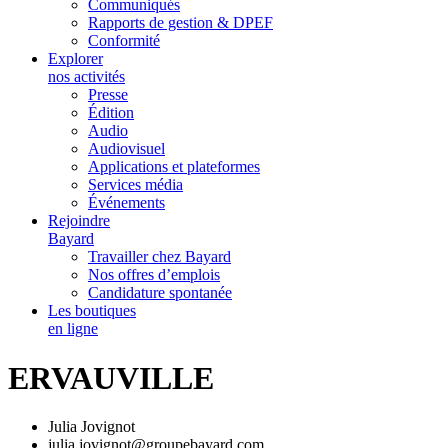
Communiqués
Rapports de gestion & DPEF
Conformité
Explorer
nos activités
Presse
Édition
Audio
Audiovisuel
Applications et plateformes
Services média
Événements
Rejoindre
Bayard
Travailler chez Bayard
Nos offres d’emplois
Candidature spontanée
Les boutiques
en ligne
ERVAUVILLE
Julia Jovignot
julia.jovignot@groupebayard.com