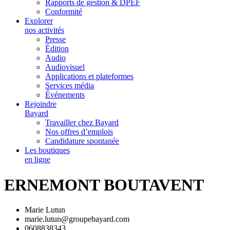
Rapports de gestion & DPEF
Conformité
Explorer
nos activités
Presse
Édition
Audio
Audiovisuel
Applications et plateformes
Services média
Événements
Rejoindre
Bayard
Travailler chez Bayard
Nos offres d’emplois
Candidature spontanée
Les boutiques
en ligne
ERNEMONT BOUTAVENT
Marie Lutun
marie.lutun@groupebayard.com
0608838343