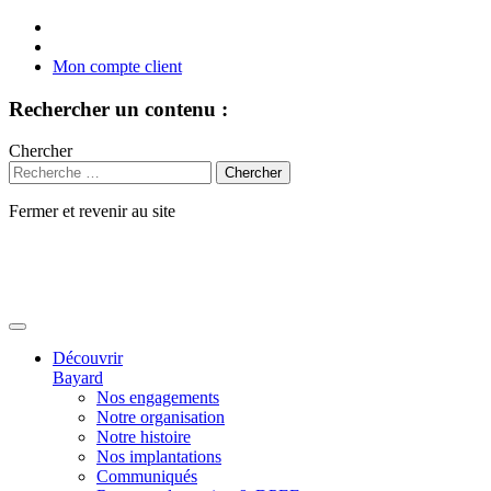
Mon compte client
Rechercher un contenu :
Chercher
Fermer et revenir au site
Aller
au
contenu
Découvrir
Bayard
Nos engagements
Notre organisation
Notre histoire
Nos implantations
Communiqués