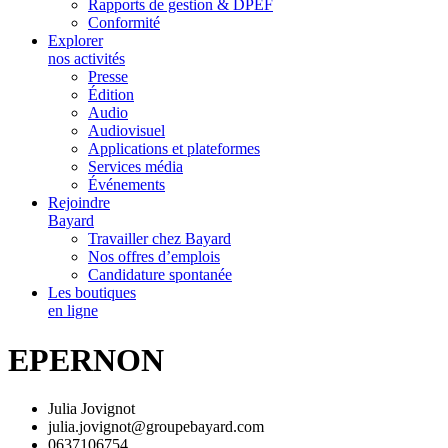
Rapports de gestion & DPEF
Conformité
Explorer
nos activités
Presse
Édition
Audio
Audiovisuel
Applications et plateformes
Services média
Événements
Rejoindre
Bayard
Travailler chez Bayard
Nos offres d’emplois
Candidature spontanée
Les boutiques
en ligne
EPERNON
Julia Jovignot
julia.jovignot@groupebayard.com
0637106754