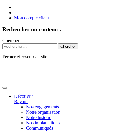
Mon compte client
Rechercher un contenu :
Chercher
Fermer et revenir au site
Aller
au
contenu
Découvrir
Bayard
Nos engagements
Notre organisation
Notre histoire
Nos implantations
Communiqués