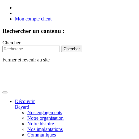
Mon compte client
Rechercher un contenu :
Chercher
Fermer et revenir au site
Aller
au
contenu
Découvrir
Bayard
Nos engagements
Notre organisation
Notre histoire
Nos implantations
Communiqués