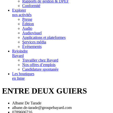
Rapports de gestion & DPEF
Conformité
Explorer
nos activités
Presse
Édition
Audio
Audiovisuel
Applications et plateformes
Services média
Événements
Rejoindre
Bayard
Travailler chez Bayard
Nos offres d’emplois
Candidature spontanée
Les boutiques
en ligne
ENTRE DEUX GUIERS
Albane De Tarade
albane.de-tarade@groupebayard.com
0789606716