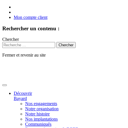
Mon compte client
Rechercher un contenu :
Chercher
Fermer et revenir au site
Aller
au
contenu
Découvrir
Bayard
Nos engagements
Notre organisation
Notre histoire
Nos implantations
Communiqués