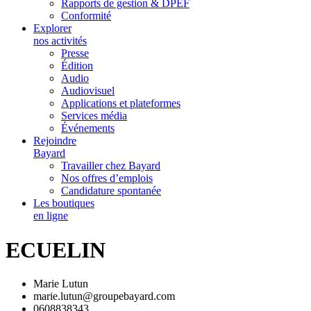
Rapports de gestion & DPEF
Conformité
Explorer
nos activités
Presse
Édition
Audio
Audiovisuel
Applications et plateformes
Services média
Événements
Rejoindre
Bayard
Travailler chez Bayard
Nos offres d’emplois
Candidature spontanée
Les boutiques
en ligne
ECUELIN
Marie Lutun
marie.lutun@groupebayard.com
0608838343