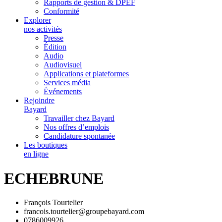
Rapports de gestion & DPEF
Conformité
Explorer
nos activités
Presse
Édition
Audio
Audiovisuel
Applications et plateformes
Services média
Événements
Rejoindre
Bayard
Travailler chez Bayard
Nos offres d’emplois
Candidature spontanée
Les boutiques
en ligne
ECHEBRUNE
François Tourtelier
francois.tourtelier@groupebayard.com
0786009926