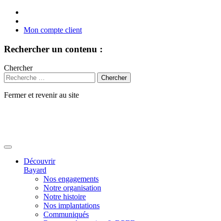
Mon compte client
Rechercher un contenu :
Chercher
Fermer et revenir au site
Aller
au
contenu
Découvrir
Bayard
Nos engagements
Notre organisation
Notre histoire
Nos implantations
Communiqués