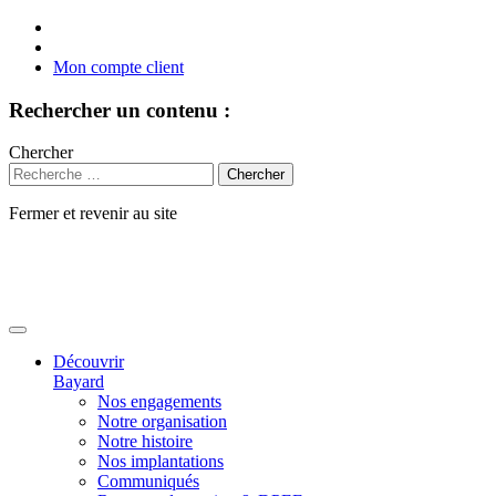
Mon compte client
Rechercher un contenu :
Chercher
Fermer et revenir au site
Aller
au
contenu
Découvrir
Bayard
Nos engagements
Notre organisation
Notre histoire
Nos implantations
Communiqués