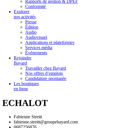
Rapports de gestion & DPEF
Conformité
Explorer
nos activités
Presse
Édition
Audio
Audiovisuel
Applications et plateformes
Services média
Événements
Rejoindre
Bayard
Travailler chez Bayard
Nos offres d’emplois
Candidature spontanée
Les boutiques
en ligne
ECHALOT
Fabienne Streitt
fabienne.streitt@groupebayard.com
0687256876