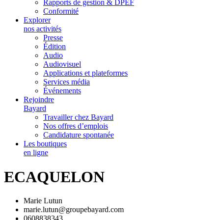
Rapports de gestion & DPEF
Conformité
Explorer
nos activités
Presse
Édition
Audio
Audiovisuel
Applications et plateformes
Services média
Événements
Rejoindre
Bayard
Travailler chez Bayard
Nos offres d’emplois
Candidature spontanée
Les boutiques
en ligne
ECAQUELON
Marie Lutun
marie.lutun@groupebayard.com
0608838343