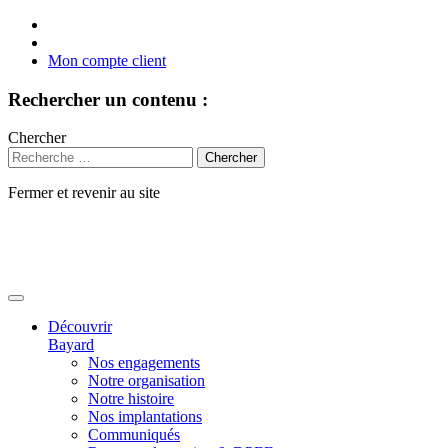
Mon compte client
Rechercher un contenu :
Chercher
Fermer et revenir au site
Aller
au
contenu
Découvrir
Bayard
Nos engagements
Notre organisation
Notre histoire
Nos implantations
Communiqués