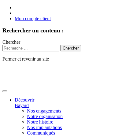
Mon compte client
Rechercher un contenu :
Chercher
Fermer et revenir au site
Aller
au
contenu
Découvrir
Bayard
Nos engagements
Notre organisation
Notre histoire
Nos implantations
Communiqués