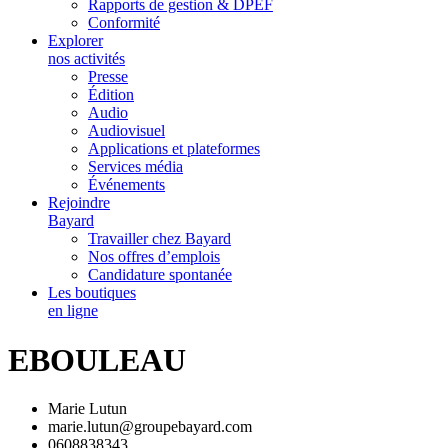
Rapports de gestion & DPEF
Conformité
Explorer
nos activités
Presse
Édition
Audio
Audiovisuel
Applications et plateformes
Services média
Événements
Rejoindre
Bayard
Travailler chez Bayard
Nos offres d’emplois
Candidature spontanée
Les boutiques
en ligne
EBOULEAU
Marie Lutun
marie.lutun@groupebayard.com
0608838343