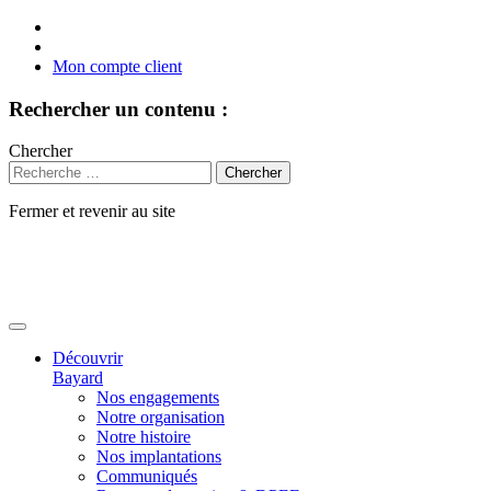
Mon compte client
Rechercher un contenu :
Chercher
Fermer et revenir au site
Aller
au
contenu
Découvrir
Bayard
Nos engagements
Notre organisation
Notre histoire
Nos implantations
Communiqués