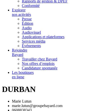
Rapports de gestion & DPEF
Conformité
Explorer
nos activités
Presse
Édition
Audio
Audiovisuel
Applications et plateformes
Services média
Événements
Rejoindre
Bayard
Travailler chez Bayard
Nos offres d’emplois
Candidature spontanée
Les boutiques
en ligne
DURBAN
Marie Lutun
marie.lutun@groupebayard.com
0608838343