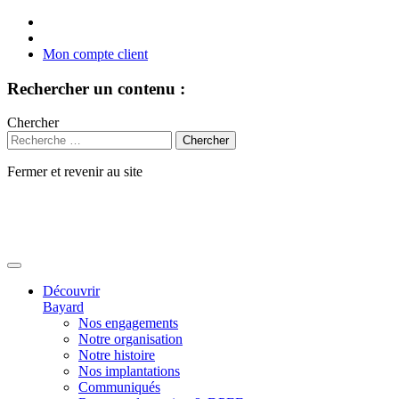
Mon compte client
Rechercher un contenu :
Chercher
Fermer et revenir au site
Aller
au
contenu
Découvrir
Bayard
Nos engagements
Notre organisation
Notre histoire
Nos implantations
Communiqués