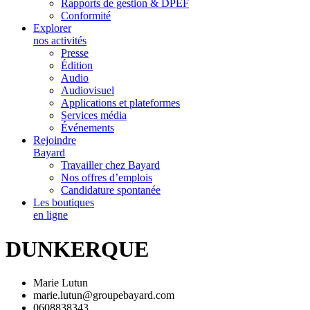
Rapports de gestion & DPEF
Conformité
Explorer
nos activités
Presse
Édition
Audio
Audiovisuel
Applications et plateformes
Services média
Événements
Rejoindre
Bayard
Travailler chez Bayard
Nos offres d’emplois
Candidature spontanée
Les boutiques
en ligne
DUNKERQUE
Marie Lutun
marie.lutun@groupebayard.com
0608838343