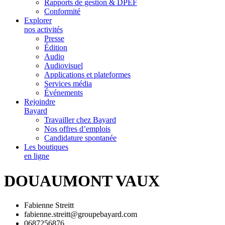
Rapports de gestion & DPEF
Conformité
Explorer
nos activités
Presse
Édition
Audio
Audiovisuel
Applications et plateformes
Services média
Événements
Rejoindre
Bayard
Travailler chez Bayard
Nos offres d’emplois
Candidature spontanée
Les boutiques
en ligne
DOUAUMONT VAUX
Fabienne Streitt
fabienne.streitt@groupebayard.com
0687256876