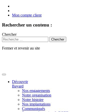
Mon compte client
Rechercher un contenu :
Chercher
Fermer et revenir au site
Aller
au
contenu
Découvrir
Bayard
Nos engagements
Notre organisation
Notre histoire
Nos implantations
Communiqués