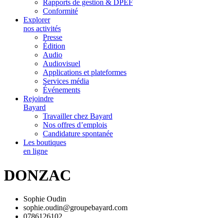
Rapports de gestion & DPEF
Conformité
Explorer
nos activités
Presse
Édition
Audio
Audiovisuel
Applications et plateformes
Services média
Événements
Rejoindre
Bayard
Travailler chez Bayard
Nos offres d’emplois
Candidature spontanée
Les boutiques
en ligne
DONZAC
Sophie Oudin
sophie.oudin@groupebayard.com
0786126102