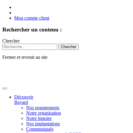
Mon compte client
Rechercher un contenu :
Chercher
Fermer et revenir au site
Aller
au
contenu
Découvrir
Bayard
Nos engagements
Notre organisation
Notre histoire
Nos implantations
Communiqués