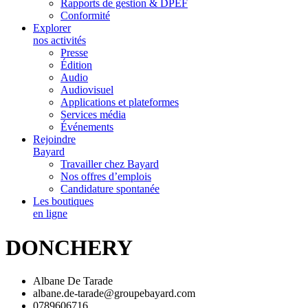
Rapports de gestion & DPEF
Conformité
Explorer
nos activités
Presse
Édition
Audio
Audiovisuel
Applications et plateformes
Services média
Événements
Rejoindre
Bayard
Travailler chez Bayard
Nos offres d’emplois
Candidature spontanée
Les boutiques
en ligne
DONCHERY
Albane De Tarade
albane.de-tarade@groupebayard.com
0789606716