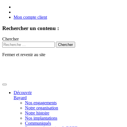
Mon compte client
Rechercher un contenu :
Chercher
Fermer et revenir au site
Aller
au
contenu
Découvrir
Bayard
Nos engagements
Notre organisation
Notre histoire
Nos implantations
Communiqués