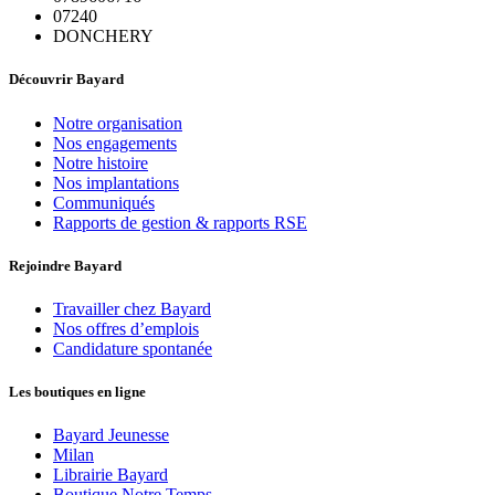
07240
DONCHERY
Découvrir Bayard
Notre organisation
Nos engagements
Notre histoire
Nos implantations
Communiqués
Rapports de gestion & rapports RSE
Rejoindre Bayard
Travailler chez Bayard
Nos offres d’emplois
Candidature spontanée
Les boutiques en ligne
Bayard Jeunesse
Milan
Librairie Bayard
Boutique Notre Temps