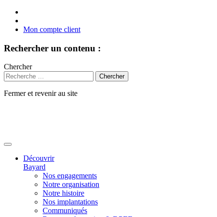
Mon compte client
Rechercher un contenu :
Chercher
Fermer et revenir au site
Aller
au
contenu
Découvrir
Bayard
Nos engagements
Notre organisation
Notre histoire
Nos implantations
Communiqués