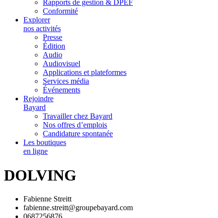
Rapports de gestion & DPEF
Conformité
Explorer
nos activités
Presse
Édition
Audio
Audiovisuel
Applications et plateformes
Services média
Événements
Rejoindre
Bayard
Travailler chez Bayard
Nos offres d’emplois
Candidature spontanée
Les boutiques
en ligne
DOLVING
Fabienne Streitt
fabienne.streitt@groupebayard.com
0687256876