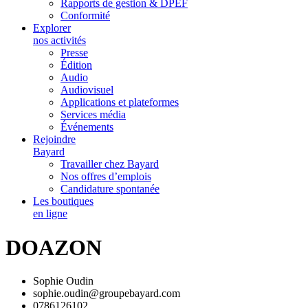
Rapports de gestion & DPEF
Conformité
Explorer
nos activités
Presse
Édition
Audio
Audiovisuel
Applications et plateformes
Services média
Événements
Rejoindre
Bayard
Travailler chez Bayard
Nos offres d’emplois
Candidature spontanée
Les boutiques
en ligne
DOAZON
Sophie Oudin
sophie.oudin@groupebayard.com
0786126102