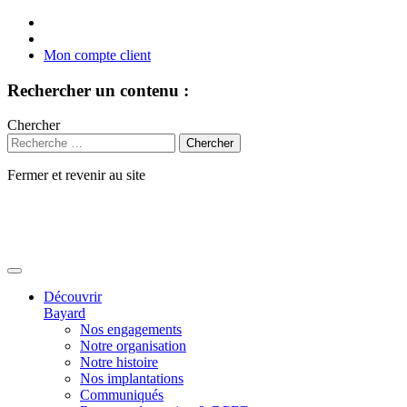
Mon compte client
Rechercher un contenu :
Chercher
Fermer et revenir au site
Aller
au
contenu
Découvrir
Bayard
Nos engagements
Notre organisation
Notre histoire
Nos implantations
Communiqués