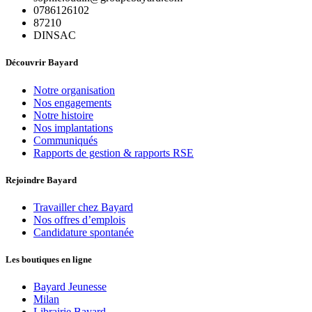
0786126102
87210
DINSAC
Découvrir Bayard
Notre organisation
Nos engagements
Notre histoire
Nos implantations
Communiqués
Rapports de gestion & rapports RSE
Rejoindre Bayard
Travailler chez Bayard
Nos offres d’emplois
Candidature spontanée
Les boutiques en ligne
Bayard Jeunesse
Milan
Librairie Bayard