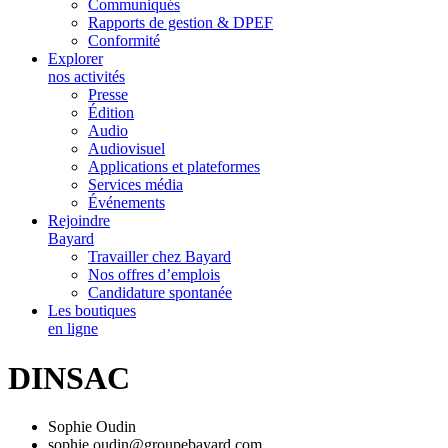
Communiqués
Rapports de gestion & DPEF
Conformité
Explorer
nos activités
Presse
Édition
Audio
Audiovisuel
Applications et plateformes
Services média
Événements
Rejoindre
Bayard
Travailler chez Bayard
Nos offres d’emplois
Candidature spontanée
Les boutiques
en ligne
DINSAC
Sophie Oudin
sophie.oudin@groupebayard.com