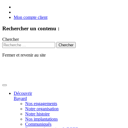
Mon compte client
Rechercher un contenu :
Chercher
Fermer et revenir au site
Aller
au
contenu
Découvrir
Bayard
Nos engagements
Notre organisation
Notre histoire
Nos implantations
Communiqués