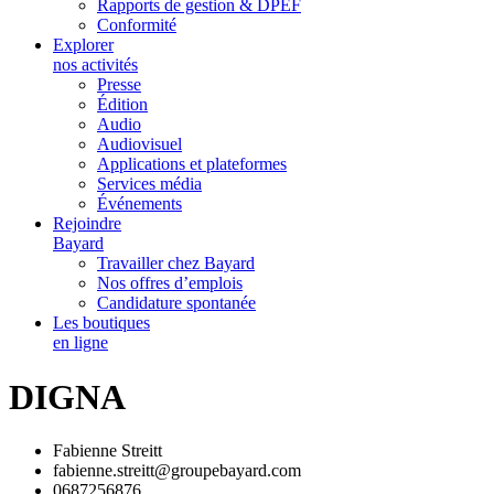
Rapports de gestion & DPEF
Conformité
Explorer
nos activités
Presse
Édition
Audio
Audiovisuel
Applications et plateformes
Services média
Événements
Rejoindre
Bayard
Travailler chez Bayard
Nos offres d’emplois
Candidature spontanée
Les boutiques
en ligne
DIGNA
Fabienne Streitt
fabienne.streitt@groupebayard.com
0687256876