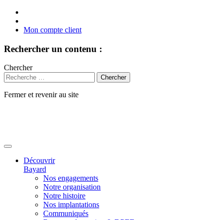
Mon compte client
Rechercher un contenu :
Chercher
Fermer et revenir au site
Aller
au
contenu
Découvrir
Bayard
Nos engagements
Notre organisation
Notre histoire
Nos implantations
Communiqués