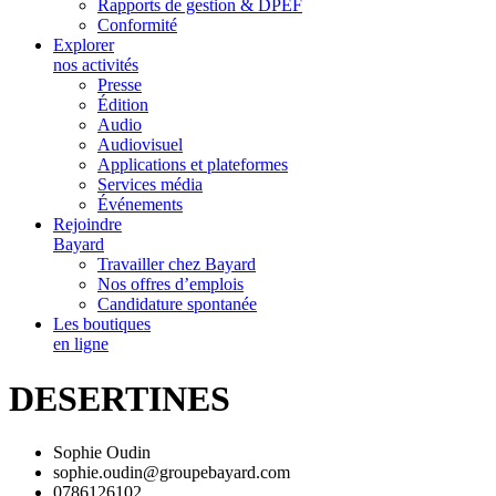
Rapports de gestion & DPEF
Conformité
Explorer
nos activités
Presse
Édition
Audio
Audiovisuel
Applications et plateformes
Services média
Événements
Rejoindre
Bayard
Travailler chez Bayard
Nos offres d’emplois
Candidature spontanée
Les boutiques
en ligne
DESERTINES
Sophie Oudin
sophie.oudin@groupebayard.com
0786126102