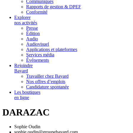
Communiqués
Rapports de gestion & DPEF
Conformité
Explorer
nos activités
Presse
Édition
Audio
Audiovisuel
Applications et plateformes
Services média
Événements
Rejoindre
Bayard
Travailler chez Bayard
Nos offres d’emplois
Candidature spontanée
Les boutiques
en ligne
DARAZAC
Sophie Oudin
sophie.oudin@groupebayard.com