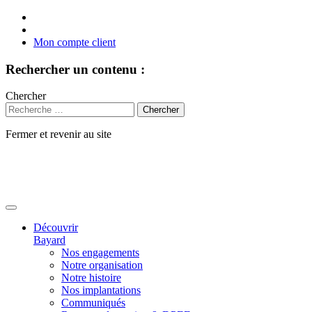
Mon compte client
Rechercher un contenu :
Chercher
Fermer et revenir au site
Aller
au
contenu
Découvrir
Bayard
Nos engagements
Notre organisation
Notre histoire
Nos implantations
Communiqués