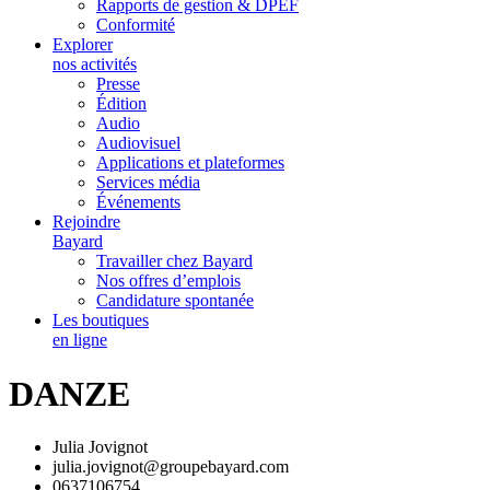
Rapports de gestion & DPEF
Conformité
Explorer
nos activités
Presse
Édition
Audio
Audiovisuel
Applications et plateformes
Services média
Événements
Rejoindre
Bayard
Travailler chez Bayard
Nos offres d’emplois
Candidature spontanée
Les boutiques
en ligne
DANZE
Julia Jovignot
julia.jovignot@groupebayard.com
0637106754