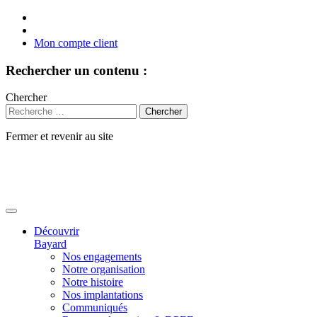
Mon compte client
Rechercher un contenu :
Chercher
Fermer et revenir au site
Aller
au
contenu
Découvrir
Bayard
Nos engagements
Notre organisation
Notre histoire
Nos implantations
Communiqués