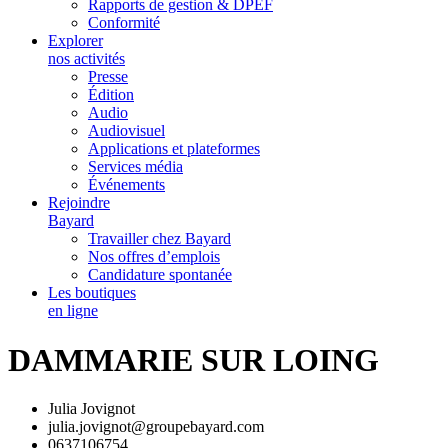
Rapports de gestion & DPEF
Conformité
Explorer
nos activités
Presse
Édition
Audio
Audiovisuel
Applications et plateformes
Services média
Événements
Rejoindre
Bayard
Travailler chez Bayard
Nos offres d’emplois
Candidature spontanée
Les boutiques
en ligne
DAMMARIE SUR LOING
Julia Jovignot
julia.jovignot@groupebayard.com
0637106754