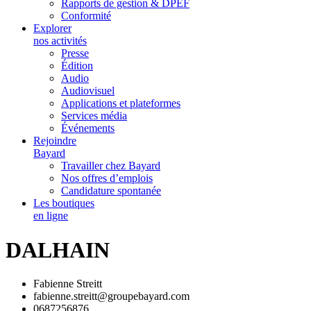
Rapports de gestion & DPEF
Conformité
Explorer
nos activités
Presse
Édition
Audio
Audiovisuel
Applications et plateformes
Services média
Événements
Rejoindre
Bayard
Travailler chez Bayard
Nos offres d’emplois
Candidature spontanée
Les boutiques
en ligne
DALHAIN
Fabienne Streitt
fabienne.streitt@groupebayard.com
0687256876