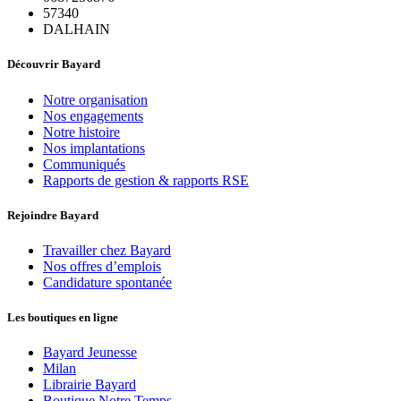
57340
DALHAIN
Découvrir Bayard
Notre organisation
Nos engagements
Notre histoire
Nos implantations
Communiqués
Rapports de gestion & rapports RSE
Rejoindre Bayard
Travailler chez Bayard
Nos offres d’emplois
Candidature spontanée
Les boutiques en ligne
Bayard Jeunesse
Milan
Librairie Bayard
Boutique Notre Temps