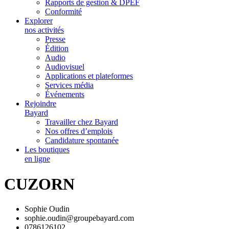
Rapports de gestion & DPEF
Conformité
Explorer
nos activités
Presse
Édition
Audio
Audiovisuel
Applications et plateformes
Services média
Événements
Rejoindre
Bayard
Travailler chez Bayard
Nos offres d’emplois
Candidature spontanée
Les boutiques
en ligne
CUZORN
Sophie Oudin
sophie.oudin@groupebayard.com
0786126102