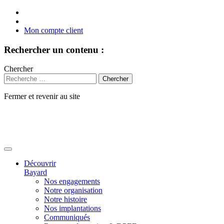
Mon compte client
Rechercher un contenu :
Chercher
Fermer et revenir au site
Aller
au
contenu
Découvrir
Bayard
Nos engagements
Notre organisation
Notre histoire
Nos implantations
Communiqués