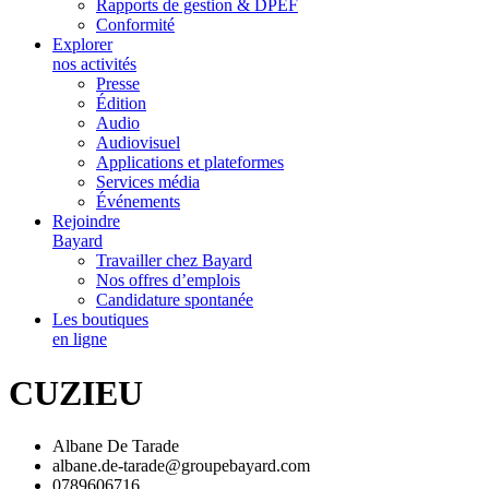
Rapports de gestion & DPEF
Conformité
Explorer
nos activités
Presse
Édition
Audio
Audiovisuel
Applications et plateformes
Services média
Événements
Rejoindre
Bayard
Travailler chez Bayard
Nos offres d’emplois
Candidature spontanée
Les boutiques
en ligne
CUZIEU
Albane De Tarade
albane.de-tarade@groupebayard.com
0789606716