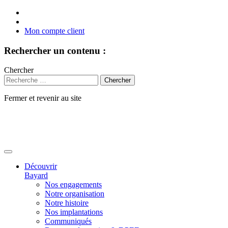
Mon compte client
Rechercher un contenu :
Chercher
Fermer et revenir au site
Aller
au
contenu
Découvrir
Bayard
Nos engagements
Notre organisation
Notre histoire
Nos implantations
Communiqués