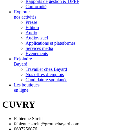
Rapports de gestion & DPEF
Conformité
Explorer
nos activités
Presse
Édition
Audio
Audiovisuel
Applications et plateformes
Services média
Événements
Rejoindre
Bayard
Travailler chez Bayard
Nos offres d’emplois
Candidature spontanée
Les boutiques
en ligne
CUVRY
Fabienne Streitt
fabienne.streitt@groupebayard.com
0687256876