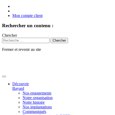
Mon compte client
Rechercher un contenu :
Chercher
Fermer et revenir au site
Aller
au
contenu
Découvrir
Bayard
Nos engagements
Notre organisation
Notre histoire
Nos implantations
Communiqués