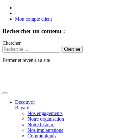
Mon compte client
Rechercher un contenu :
Chercher
Fermer et revenir au site
Aller
au
contenu
Découvrir
Bayard
Nos engagements
Notre organisation
Notre histoire
Nos implantations
Communiqués