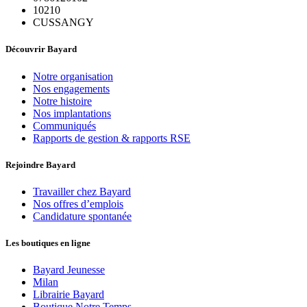
10210
CUSSANGY
Découvrir Bayard
Notre organisation
Nos engagements
Notre histoire
Nos implantations
Communiqués
Rapports de gestion & rapports RSE
Rejoindre Bayard
Travailler chez Bayard
Nos offres d’emplois
Candidature spontanée
Les boutiques en ligne
Bayard Jeunesse
Milan
Librairie Bayard
Boutique Notre Temps