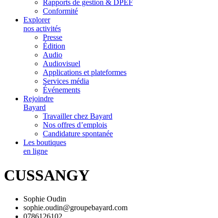
Rapports de gestion & DPEF
Conformité
Explorer
nos activités
Presse
Édition
Audio
Audiovisuel
Applications et plateformes
Services média
Événements
Rejoindre
Bayard
Travailler chez Bayard
Nos offres d’emplois
Candidature spontanée
Les boutiques
en ligne
CUSSANGY
Sophie Oudin
sophie.oudin@groupebayard.com
0786126102