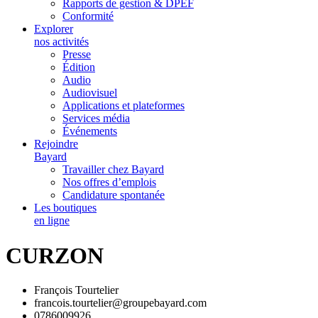
Rapports de gestion & DPEF
Conformité
Explorer
nos activités
Presse
Édition
Audio
Audiovisuel
Applications et plateformes
Services média
Événements
Rejoindre
Bayard
Travailler chez Bayard
Nos offres d’emplois
Candidature spontanée
Les boutiques
en ligne
CURZON
François Tourtelier
francois.tourtelier@groupebayard.com
0786009926