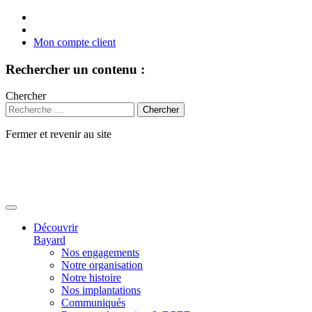
Mon compte client
Rechercher un contenu :
Chercher
Fermer et revenir au site
Aller
au
contenu
Découvrir
Bayard
Nos engagements
Notre organisation
Notre histoire
Nos implantations
Communiqués