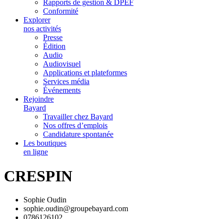
Rapports de gestion & DPEF
Conformité
Explorer
nos activités
Presse
Édition
Audio
Audiovisuel
Applications et plateformes
Services média
Événements
Rejoindre
Bayard
Travailler chez Bayard
Nos offres d’emplois
Candidature spontanée
Les boutiques
en ligne
CRESPIN
Sophie Oudin
sophie.oudin@groupebayard.com
0786126102