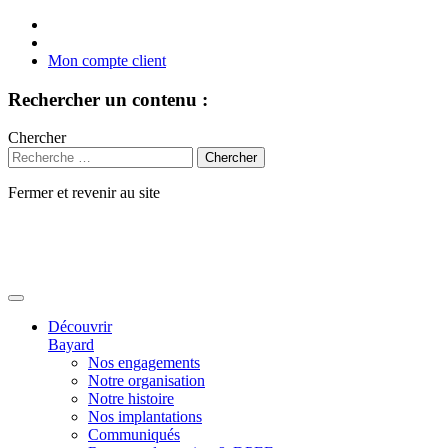
Mon compte client
Rechercher un contenu :
Chercher
Fermer et revenir au site
Aller
au
contenu
Découvrir
Bayard
Nos engagements
Notre organisation
Notre histoire
Nos implantations
Communiqués