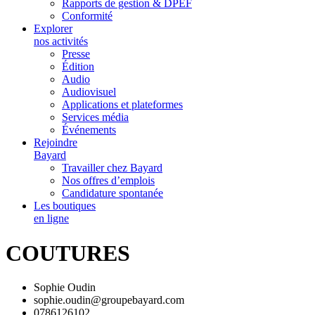
Rapports de gestion & DPEF
Conformité
Explorer
nos activités
Presse
Édition
Audio
Audiovisuel
Applications et plateformes
Services média
Événements
Rejoindre
Bayard
Travailler chez Bayard
Nos offres d’emplois
Candidature spontanée
Les boutiques
en ligne
COUTURES
Sophie Oudin
sophie.oudin@groupebayard.com
0786126102