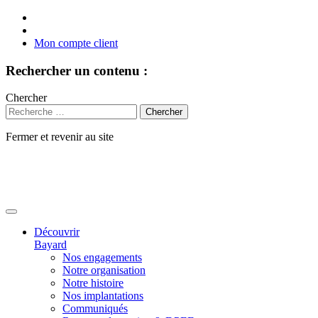
Mon compte client
Rechercher un contenu :
Chercher
Fermer et revenir au site
Aller
au
contenu
Découvrir
Bayard
Nos engagements
Notre organisation
Notre histoire
Nos implantations
Communiqués