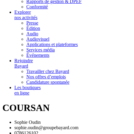
Rapports de gestion & DPEF
Conformité
Explorer
nos activités
Presse
Édition
Audio
Audiovisuel
Applications et plateformes
Services média
Événements
Rejoindre
Bayard
Travailler chez Bayard
Nos offres d’emplois
Candidature spontanée
Les boutiques
en ligne
COURSAN
Sophie Oudin
sophie.oudin@groupebayard.com
0786126102