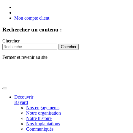
Mon compte client
Rechercher un contenu :
Chercher
Fermer et revenir au site
Aller
au
contenu
Découvrir
Bayard
Nos engagements
Notre organisation
Notre histoire
Nos implantations
Communiqués