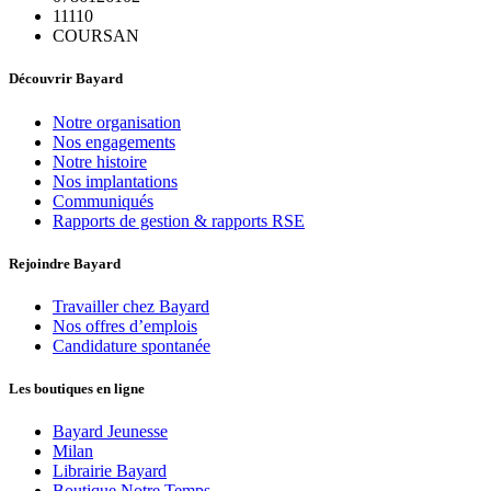
11110
COURSAN
Découvrir Bayard
Notre organisation
Nos engagements
Notre histoire
Nos implantations
Communiqués
Rapports de gestion & rapports RSE
Rejoindre Bayard
Travailler chez Bayard
Nos offres d’emplois
Candidature spontanée
Les boutiques en ligne
Bayard Jeunesse
Milan
Librairie Bayard
Boutique Notre Temps