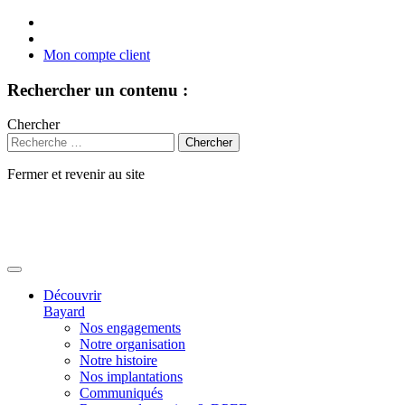
Mon compte client
Rechercher un contenu :
Chercher
Fermer et revenir au site
Aller
au
contenu
Découvrir
Bayard
Nos engagements
Notre organisation
Notre histoire
Nos implantations
Communiqués