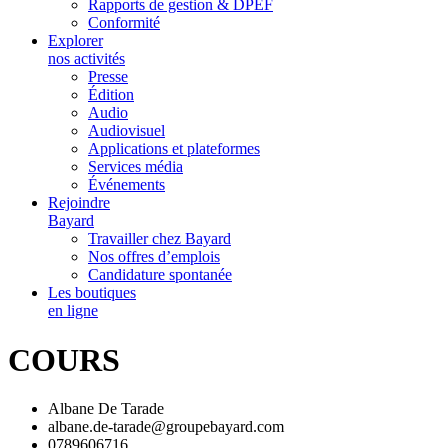
Rapports de gestion & DPEF
Conformité
Explorer
nos activités
Presse
Édition
Audio
Audiovisuel
Applications et plateformes
Services média
Événements
Rejoindre
Bayard
Travailler chez Bayard
Nos offres d’emplois
Candidature spontanée
Les boutiques
en ligne
COURS
Albane De Tarade
albane.de-tarade@groupebayard.com
0789606716