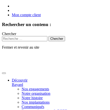
Mon compte client
Rechercher un contenu :
Chercher
Fermer et revenir au site
Aller
au
contenu
Découvrir
Bayard
Nos engagements
Notre organisation
Notre histoire
Nos implantations
Communiqués