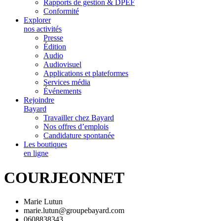
Rapports de gestion & DPEF
Conformité
Explorer
nos activités
Presse
Édition
Audio
Audiovisuel
Applications et plateformes
Services média
Événements
Rejoindre
Bayard
Travailler chez Bayard
Nos offres d’emplois
Candidature spontanée
Les boutiques
en ligne
COURJEONNET
Marie Lutun
marie.lutun@groupebayard.com
0608838343