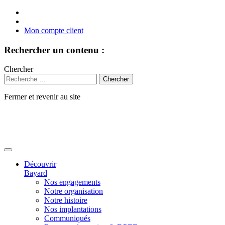
Mon compte client
Rechercher un contenu :
Chercher
Fermer et revenir au site
Aller
au
contenu
Découvrir
Bayard
Nos engagements
Notre organisation
Notre histoire
Nos implantations
Communiqués