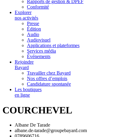
Rapports de gestion & DPEF
Conformité
Explorer
nos activités
Presse
Édition
Audio
Audiovisuel
Applications et plateformes
Services média
Événements
Rejoindre
Bayard
Travailler chez Bayard
Nos offres d’emplois
Candidature spontanée
Les boutiques
en ligne
COURCHEVEL
Albane De Tarade
albane.de-tarade@groupebayard.com
0789606716