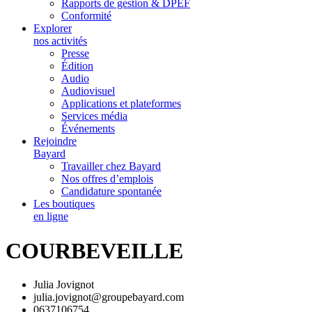
Rapports de gestion & DPEF
Conformité
Explorer
nos activités
Presse
Édition
Audio
Audiovisuel
Applications et plateformes
Services média
Événements
Rejoindre
Bayard
Travailler chez Bayard
Nos offres d’emplois
Candidature spontanée
Les boutiques
en ligne
COURBEVEILLE
Julia Jovignot
julia.jovignot@groupebayard.com
0637106754