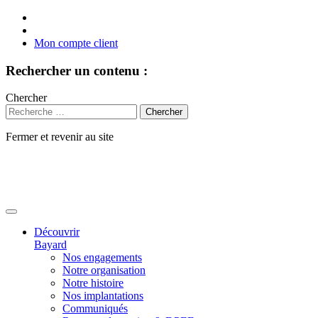
Mon compte client
Rechercher un contenu :
Chercher
Fermer et revenir au site
Aller
au
contenu
Découvrir
Bayard
Nos engagements
Notre organisation
Notre histoire
Nos implantations
Communiqués