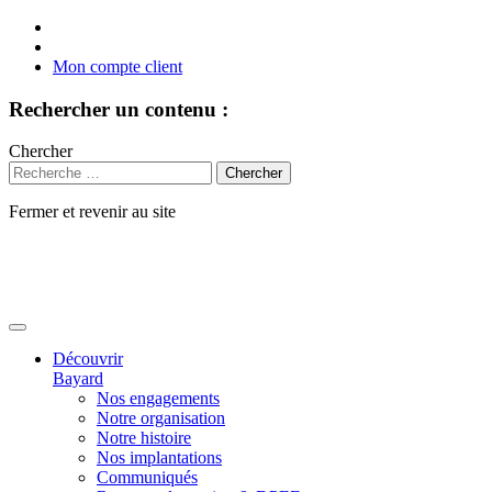
Mon compte client
Rechercher un contenu :
Chercher
Fermer et revenir au site
Aller
au
contenu
Découvrir
Bayard
Nos engagements
Notre organisation
Notre histoire
Nos implantations
Communiqués