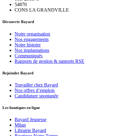
54870
CONS LA GRANDVILLE
Découvrir Bayard
Notre organisation
Nos engagements
Notre histoire
Nos implantations
Communiqués
Rapports de gestion & rapports RSE
Rejoindre Bayard
Travailler chez Bayard
Nos offres d’emplois
Candidature spontanée
Les boutiques en ligne
Bayard Jeunesse
Milan
Librairie Bayard
Boutique Notre Temps