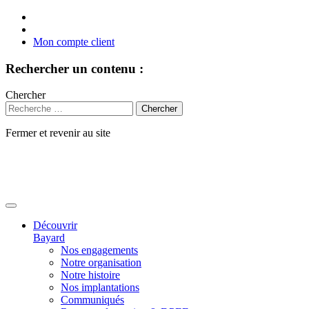
Mon compte client
Rechercher un contenu :
Chercher
Fermer et revenir au site
Aller
au
contenu
Découvrir
Bayard
Nos engagements
Notre organisation
Notre histoire
Nos implantations
Communiqués