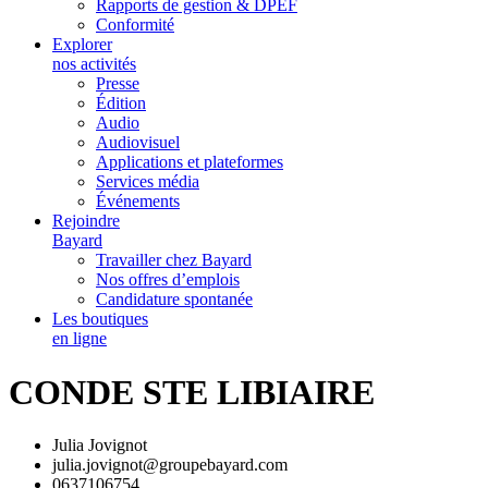
Rapports de gestion & DPEF
Conformité
Explorer
nos activités
Presse
Édition
Audio
Audiovisuel
Applications et plateformes
Services média
Événements
Rejoindre
Bayard
Travailler chez Bayard
Nos offres d’emplois
Candidature spontanée
Les boutiques
en ligne
CONDE STE LIBIAIRE
Julia Jovignot
julia.jovignot@groupebayard.com
0637106754