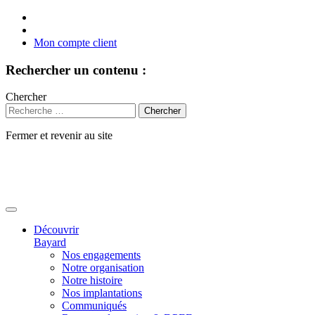
Mon compte client
Rechercher un contenu :
Chercher
Fermer et revenir au site
Aller
au
contenu
Découvrir
Bayard
Nos engagements
Notre organisation
Notre histoire
Nos implantations
Communiqués