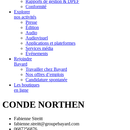
Rapports de gestion & DPEF
Conformité
Explorer
nos activités
Presse
Édition
Audio
Audiovisuel
Applications et plateformes
Services média
Événements
Rejoindre
Bayard
Travailler chez Bayard
Nos offres d’emplois
Candidature spontanée
Les boutiques
en ligne
CONDE NORTHEN
Fabienne Streitt
fabienne.streitt@groupebayard.com
0687256876