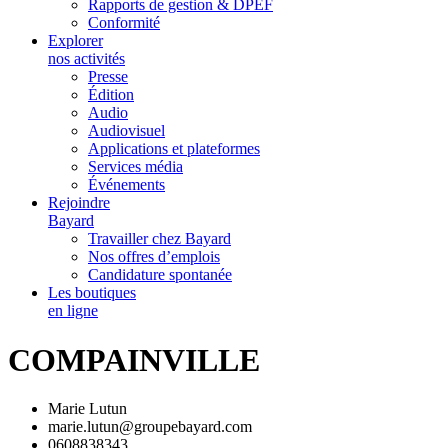
Rapports de gestion & DPEF
Conformité
Explorer
nos activités
Presse
Édition
Audio
Audiovisuel
Applications et plateformes
Services média
Événements
Rejoindre
Bayard
Travailler chez Bayard
Nos offres d’emplois
Candidature spontanée
Les boutiques
en ligne
COMPAINVILLE
Marie Lutun
marie.lutun@groupebayard.com
0608838343