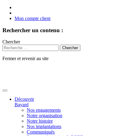
Mon compte client
Rechercher un contenu :
Chercher
Fermer et revenir au site
Aller
au
contenu
Découvrir
Bayard
Nos engagements
Notre organisation
Notre histoire
Nos implantations
Communiqués