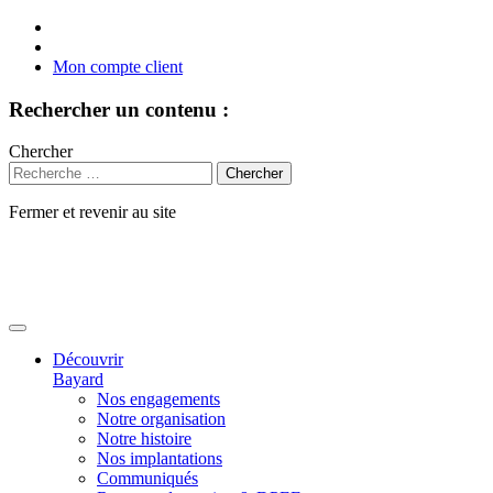
Mon compte client
Rechercher un contenu :
Chercher
Fermer et revenir au site
Aller
au
contenu
Découvrir
Bayard
Nos engagements
Notre organisation
Notre histoire
Nos implantations
Communiqués