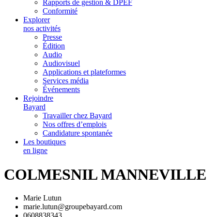
Rapports de gestion & DPEF
Conformité
Explorer
nos activités
Presse
Édition
Audio
Audiovisuel
Applications et plateformes
Services média
Événements
Rejoindre
Bayard
Travailler chez Bayard
Nos offres d’emplois
Candidature spontanée
Les boutiques
en ligne
COLMESNIL MANNEVILLE
Marie Lutun
marie.lutun@groupebayard.com
0608838343