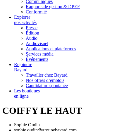
Communiqués
Rapports de gestion & DPEF
Conformité
Explorer
nos activités
Presse
Édition
Audio
Audiovisuel
Applications et plateformes
Services média
Événements
Rejoindre
Bayard
Travailler chez Bayard
Nos offres d’emplois
Candidature spontanée
Les boutiques
en ligne
COIFFY LE HAUT
Sophie Oudin
sophie.oudin@groupebayard.com