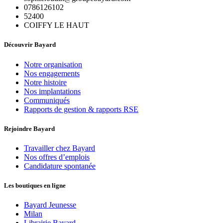
0786126102
52400
COIFFY LE HAUT
Découvrir Bayard
Notre organisation
Nos engagements
Notre histoire
Nos implantations
Communiqués
Rapports de gestion & rapports RSE
Rejoindre Bayard
Travailler chez Bayard
Nos offres d’emplois
Candidature spontanée
Les boutiques en ligne
Bayard Jeunesse
Milan
Librairie Bayard