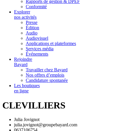
Rapports de gestion & DPEF
Conformité
Explorer
nos activités
Presse
Édition
Audio
Audiovisuel
Applications et plateformes
Services média
Événements
Rejoindre
Bayard
Travailler chez Bayard
Nos offres d’emplois
Candidature spontanée
Les boutiques
en ligne
CLEVILLIERS
Julia Jovignot
julia.jovignot@groupebayard.com
0637106754