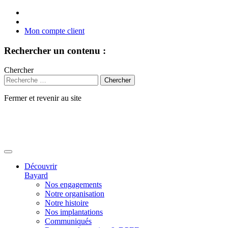
Mon compte client
Rechercher un contenu :
Chercher
Fermer et revenir au site
Aller
au
contenu
Découvrir
Bayard
Nos engagements
Notre organisation
Notre histoire
Nos implantations
Communiqués