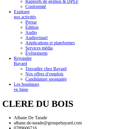
Rapports de gestion & DPEF
Conformité
Explorer
nos activités
Presse
Édition
Audio
Audiovisuel
Applications et plateformes
Services média
Événements
Rejoindre
Bayard
Travailler chez Bayard
Nos offres d’emplois
Candidature spontanée
Les boutiques
en ligne
CLERE DU BOIS
Albane De Tarade
albane.de-tarade@groupebayard.com
0789606716