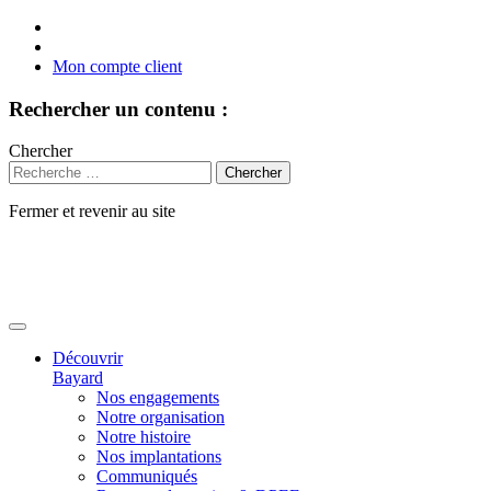
Mon compte client
Rechercher un contenu :
Chercher
Fermer et revenir au site
Aller
au
contenu
Découvrir
Bayard
Nos engagements
Notre organisation
Notre histoire
Nos implantations
Communiqués