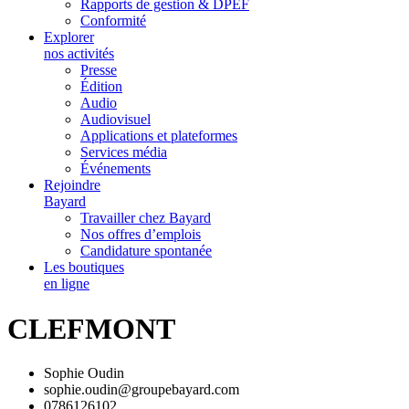
Rapports de gestion & DPEF
Conformité
Explorer
nos activités
Presse
Édition
Audio
Audiovisuel
Applications et plateformes
Services média
Événements
Rejoindre
Bayard
Travailler chez Bayard
Nos offres d’emplois
Candidature spontanée
Les boutiques
en ligne
CLEFMONT
Sophie Oudin
sophie.oudin@groupebayard.com
0786126102