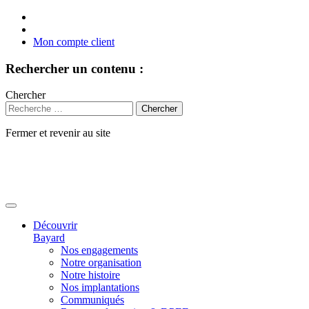
Mon compte client
Rechercher un contenu :
Chercher
Fermer et revenir au site
Aller
au
contenu
Découvrir
Bayard
Nos engagements
Notre organisation
Notre histoire
Nos implantations
Communiqués